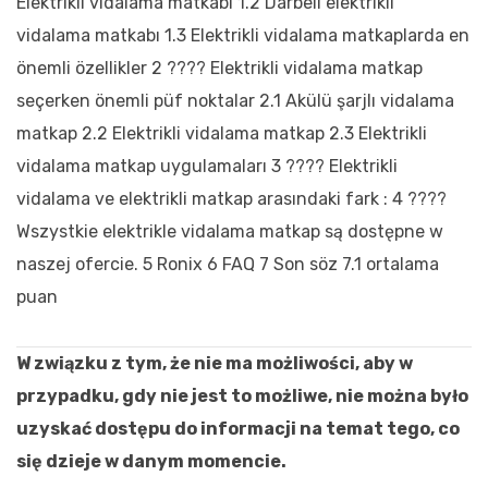
Elektrikli vidalama matkabı
1.2
Darbeli elektrikli
vidalama matkabı
1.3
Elektrikli vidalama matkaplarda en
önemli özellikler
2
???? Elektrikli vidalama matkap
seçerken önemli püf noktalar
2.1
Akülü şarjlı vidalama
matkap
2.2
Elektrikli vidalama matkap
2.3
Elektrikli
vidalama matkap uygulamaları
3
???? Elektrikli
vidalama ve elektrikli matkap arasındaki fark :
4
????
Wszystkie elektrikle vidalama matkap są dostępne w
naszej ofercie.
5
Ronix
6
FAQ
7
Son söz
7.1
ortalama
puan
W związku z tym, że nie ma możliwości, aby w
przypadku, gdy nie jest to możliwe, nie można było
uzyskać dostępu do informacji na temat tego, co
się dzieje w danym momencie.