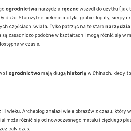
ego
ogrodnictwa
narzędzia
ręczne
wszedł do użytku (jak t
y dużo. Starożytne pielenie motyki, grabie, łopaty, sierpy i k
nych częściach świata. Tylko patrząc na te stare
narzędzia
 są zasadniczo podobne w kształtach i mogą różnić się w m
ostępne w czasie.
wo i
ogrodnictwo
mają długą
historię
w Chinach, kiedy t
III wieku. Archeolog znalazł wiele obrazów z czasu, który 
 może różnić się od nowoczesnego metalu i ciężkiego plast
rzez cały czas.