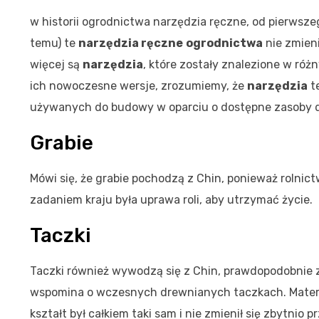
w historii ogrodnictwa narzędzia ręczne, od pierwsz
temu) te
narzędzia ręczne
ogrodnictwa
nie zmienił
więcej są
narzędzia
, które zostały znalezione w róż
ich nowoczesne wersje, zrozumiemy, że
narzędzia
te
używanych do budowy w oparciu o dostępne zasoby d
Grabie
Mówi się, że grabie pochodzą z Chin, ponieważ rolnict
zadaniem kraju była uprawa roli, aby utrzymać życie.
Taczki
Taczki również wywodzą się z Chin, prawdopodobnie z 
wspomina o wczesnych drewnianych taczkach. Materiał
kształt był całkiem taki sam i nie zmienił się zbytnio p