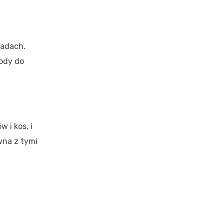
kadach.
wody do
 i kos, i
wna z tymi