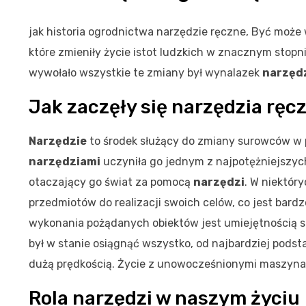
jak historia ogrodnictwa narzędzie ręczne, Być może w
które zmieniły życie istot ludzkich w znacznym stopni
wywołało wszystkie te zmiany był wynalazek
narzędz
Jak zaczęły się narzędzia ręc
Narzędzie
to środek służący do zmiany surowców w p
narzędziami
uczyniła go jednym z najpotężniejszy
otaczający go świat za pomocą
narzędzi
. W niektór
przedmiotów do realizacji swoich celów, co jest bar
wykonania pożądanych obiektów jest umiejętnością spe
był w stanie osiągnąć wszystko, od najbardziej podst
dużą prędkością. Życie z unowocześnionymi maszyna
Rola narzędzi w naszym życiu