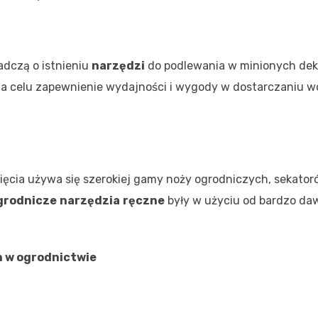
adczą o istnieniu
narzędzi
do podlewania w minionych de
y na celu zapewnienie wydajności i wygody w dostarczaniu 
ięcia używa się szerokiej gamy noży ogrodniczych, sekatorów
grodnicze
narzędzia
ręczne
były w użyciu od bardzo da
 w ogrodnictwie