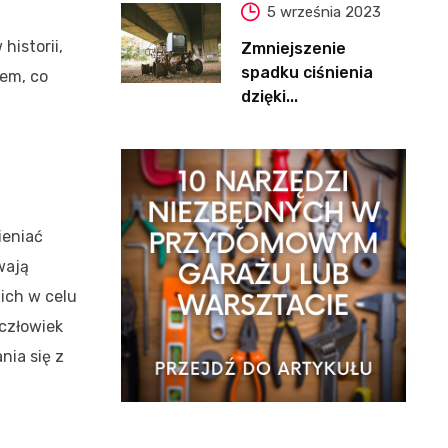
5 września 2023
historii,
Zmniejszenie
spadku ciśnienia
iem, co
dzięki...
ieniać
wają
 ich w celu
 człowiek
nia się z