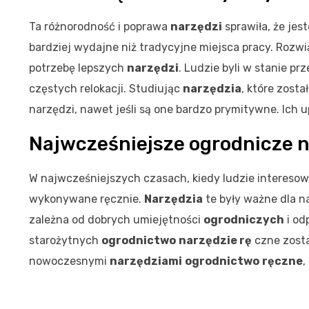
Ta różnorodność i poprawa
narzędzi
sprawiła, że jes
bardziej wydajne niż tradycyjne miejsca pracy. Rozw
potrzebę lepszych
narzędzi
. Ludzie byli w stanie p
częstych relokacji. Studiując
narzędzia
, które zost
narzędzi, nawet jeśli są one bardzo prymitywne. Ich u
Najwcześniejsze ogrodnicze n
W najwcześniejszych czasach, kiedy ludzie interesowa
wykonywane ręcznie.
Narzędzia
te były ważne dla n
zależna od dobrych umiejętności
ogrodniczych
i od
starożytnych
ogrodnictwo
narzędzie rę
czne zosta
nowoczesnymi
narzędziami
ogrodnictwo
ręczne
,