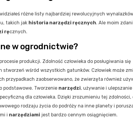
idziałeś różne listy najbardziej rewolucyjnych wynalazków 
u, takich jak
historia narzędzi ręcznych
. Ale moim zdan
i rę
cznych.
zne w ogrodnictwie?
rocesie produkcji. Zdolność człowieka do posługiwania się
ch stworzeń wśród wszystkich gatunków. Człowiek może zm
ych przypadkach zaobserwowano, że zwierzęta również uży
dzo podstawowe. Tworzenie
narzędzi
, używanie i ulepszanie
cyficzną dla człowieka. Dzięki zrozumieniu tej zdolności,
awowego rodzaju życia do podróży na inne planety i porusza
mi i
narzędziami
jest bardzo cennym osiągnięciem.