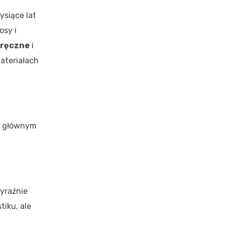
ysiące lat
osy i
 ręczne
i
ateriałach
o głównym
wyraźnie
iku, ale