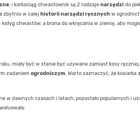
czne
, i korkociąg chwastownik są 2 rodzaje
narzędzi
do piel
e zbytnio w całej
historii narzędzi ręcznych
w ogrodnict
 łodyg chwastów, a brona do wkręcania w ziemię, aby mogł
 roku, miały być w stanie być używane zamiast kosy ręcznej
stym zadaniem
ogrodniczym
. Warto zaznaczyć, że kosiarka 
hne w dawnych czasach i latach, pozostało popularnych i u
ewoluowały.