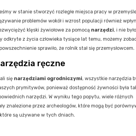
teśmy w stanie stworzyć rozległe miejsca pracy w przemyśle
iązywanie problemów wokół i wzrost populacji również wpłyn
rzezwyciężyć klęski żywiołowe za pomocą
narzędzi
, i nie by
ały odkryte z życia człowieka tysiące lat temu, możemy zoba
powszechnienie sprawiło, że rolnik stał się przemysłowcem.
arzędzia ręczne
li się
narzędziami
ogrodniczymi
, wszystkie narzędzia b
aszych prymitywów, ponieważ dostępność żywności była ta
powiednich narzędzi. W wyniku tego popytu, wiele różnych
ły znalezione przez archeologów, które mogą być porówny
 które są używane w tych dniach.