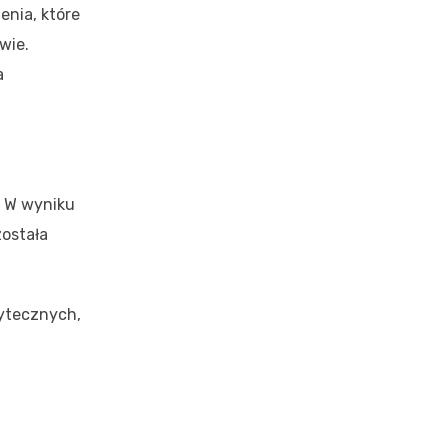
enia, które
wie.
a
. W wyniku
została
żytecznych,