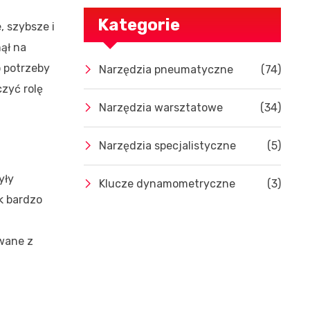
Kategorie
, szybsze i
ął na
ło potrzeby
Narzędzia pneumatyczne
(74)
czyć rolę
Narzędzia warsztatowe
(34)
Narzędzia specjalistyczne
(5)
yły
Klucze dynamometryczne
(3)
k bardzo
wane z