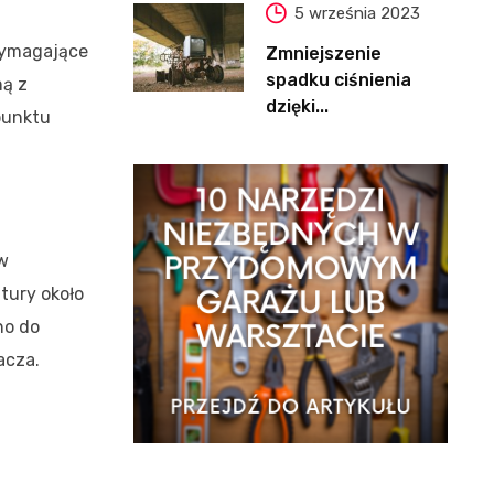
5 września 2023
wymagające
Zmniejszenie
spadku ciśnienia
ną z
dzięki...
punktu
w
tury około
no do
acza.