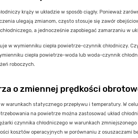
łodniczy krąży w układzie w sposób ciągły. Ponieważ zaró
oczenia ulegają zmianom, często stosuje się zawór obejścio
chłodniczego, a jednocześnie zapobiegać zamarzaniu w ukł
uje w wymienniku ciepła powietrze-czynnik chłodniczy. Cz
wymienniku ciepła powietrze-woda lub woda-czynnik chłodn
ążeń roboczych.
za o zmiennej prędkości obrotow
 w warunkach statycznego przepływu i temperatury. W celu
otrzebowania na powietrze można zastosować układ chłodn
prężarki czynnika chłodniczego w warunkach zmniejszonego
ności kosztów operacyjnych w porównaniu z osuszaczami b