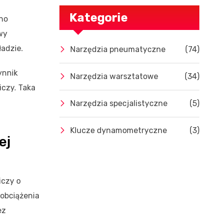
Kategorie
wno
wy
adzie.
Narzędzia pneumatyczne
(74)
ynnik
Narzędzia warsztatowe
(34)
iczy. Taka
Narzędzia specjalistyczne
(5)
Klucze dynamometryczne
(3)
ej
iczy o
 obciążenia
ez