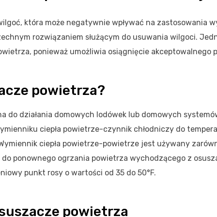
 wilgoć, która może negatywnie wpływać na zastosowania 
zechnym rozwiązaniem służącym do usuwania wilgoci. Jed
powietrza, ponieważ umożliwia osiągnięcie akceptowalnego 
zacze powietrza?
obna do działania domowych lodówek lub domowych systemó
wymienniku ciepła powietrze-czynnik chłodniczy do tempera
a. Wymiennik ciepła powietrze-powietrze jest używany zarów
i do ponownego ogrzania powietrza wychodzącego z osusz
iowy punkt rosy o wartości od 35 do 50°F.
osuszacze powietrza