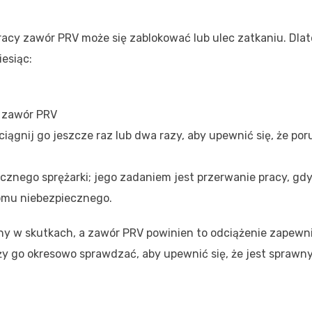
acy zawór PRV może się zablokować lub ulec zatkaniu. Dla
esiąc:
ę zawór PRV
ociągnij go jeszcze raz lub dwa razy, aby upewnić się, że por
znego sprężarki; jego zadaniem jest przerwanie pracy, gd
ziomu niebezpiecznego.
lny w skutkach, a zawór PRV powinien to odciążenie zapewni
y go okresowo sprawdzać, aby upewnić się, że jest sprawny
.