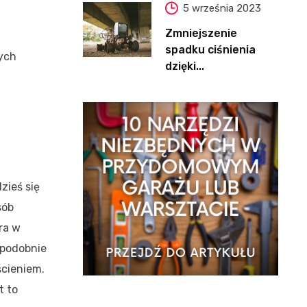
5 września 2023
Zmniejszenie
spadku ciśnienia
zych
dzięki...
zieś się
sób
ra w
opodobnie
ścieniem.
t to