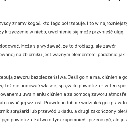
szyscy znamy kogoś, kto tego potrzebuje. I to w najróżniejs
zy krzyczenie w niebo, uwolnienie się może przynieść ulgę.
splodować. Może się wydawać, że to drobiazg, ale zawór
owanej na zbiorniku jest ważnym elementem, podobnie jak
ebują zaworu bezpieczeństwa. Jeśli go nie ma, ciśnienie gd
ę też nie budować własnej sprężarki powietrza - w ten spo
trolowanemu uwalnianiu ciśnienia za pomocą zaworu atmosfe
onitorować jej wzrost. Prawdopodobnie widziałeś go i prawd
nik sprężarki lub przewód układu, a drugi zakończony pier
 pęd powietrza. Łatwo o tym zapomnieć i przeoczyć, ale jes