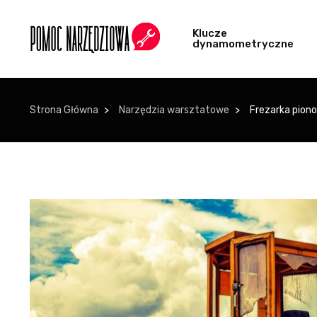
Klucze
dynamometryczne
Strona Główna
Narzędzia warsztatowe
Frezarka pion