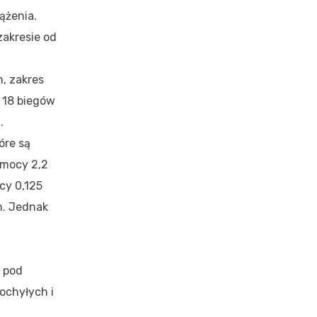
ążenia.
akresie od
, zakres
 18 biegów
.
óre są
 mocy 2,2
cy 0,125
m. Jednak
o pod
ochyłych i