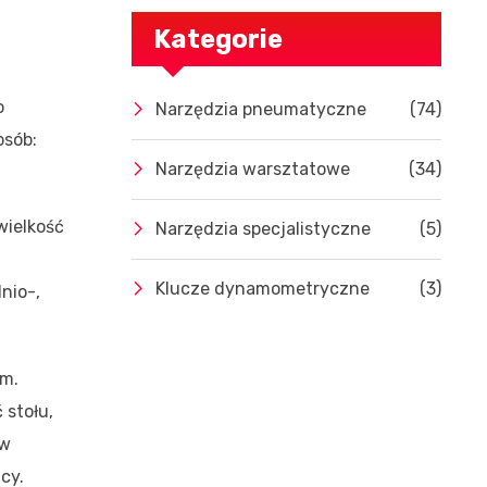
Kategorie
o
Narzędzia pneumatyczne
(74)
osób:
Narzędzia warsztatowe
(34)
wielkość
Narzędzia specjalistyczne
(5)
Klucze dynamometryczne
(3)
nio-,
im.
 stołu,
 w
cy.