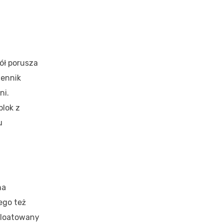
ół porusza
iennik
ni.
blok z
u
na
ego też
ploatowany