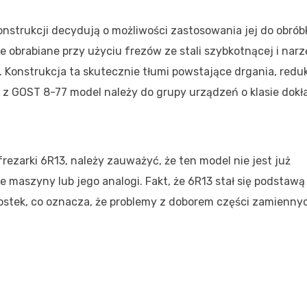
strukcji decydują o możliwości zastosowania jej do obróbk
 obrabiane przy użyciu frezów ze stali szybkotnącej i narz
 Konstrukcja ta skutecznie tłumi powstające drgania, redu
z GOST 8-77 model należy do grupy urządzeń o klasie dokł
rezarki 6R13, należy zauważyć, że ten model nie jest już
aszyny lub jego analogi. Fakt, że 6R13 stał się podstawą
ostek, co oznacza, że problemy z doborem części zamienny