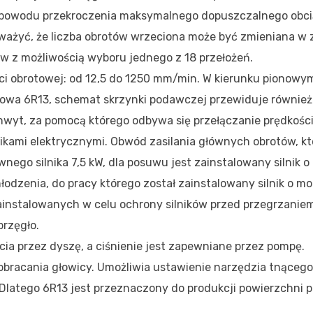
z powodu przekroczenia maksymalnego dopuszczalnego obci
ażyć, że liczba obrotów wrzeciona może być zmieniana w z
ów z możliwością wyboru jednego z 18 przełożeń.
ci obrotowej: od 12,5 do 1250 mm/min. W kierunku pionowym
nowa 6R13, schemat skrzynki podawczej przewiduje również
chwyt, za pomocą którego odbywa się przełączanie prędkości
nikami elektrycznymi. Obwód zasilania głównych obrotów, kt
nego silnika 7,5 kW, dla posuwu jest zainstalowany silnik o
odzenia, do pracy którego został zainstalowany silnik o mo
ainstalowanych w celu ochrony silników przed przegrzanie
rzęgło.
cia przez dyszę, a ciśnienie jest zapewniane przez pompę.
obracania głowicy. Umożliwia ustawienie narzędzia tnąceg
 Dlatego 6R13 jest przeznaczony do produkcji powierzchni p