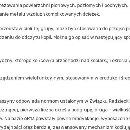
frezowania powierzchni pionowych, poziomych i pochyłych,
uwanie metalu wzdłuż skomplikowanych ścieżek.
rzedstawicieli tej grupy, może być stosowana do przejść p
dzeniu do odczytu kopii. Można go opisać w następujący sp
tryczny, którego końcówka przechodzi nad kopiarką i określa 
urządzeniem wielofunkcyjnym, stosowanym w produkcji śred
aszyny odpowiada normom ustalonym w Związku Radzieck
ezującej, pierwsza liczba określa podgrupę, druga - wielkość
w. Na bazie 6R13 powstały pewne modyfikacje, wyposażone
wydajności oraz bardziej zaawansowany mechanizm kopiują