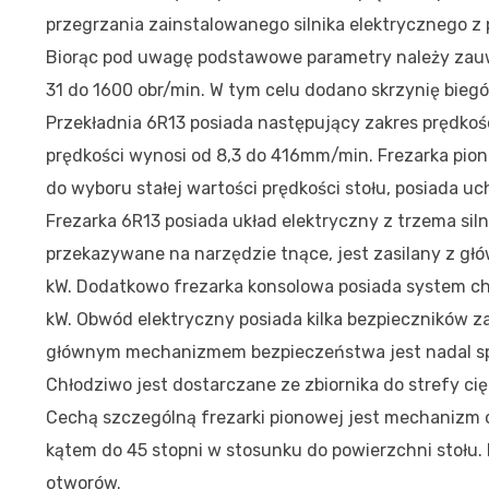
przegrzania zainstalowanego silnika elektrycznego 
Biorąc pod uwagę podstawowe parametry należy zauw
31 do 1600 obr/min. W tym celu dodano skrzynię bieg
Przekładnia 6R13 posiada następujący zakres prędkoś
prędkości wynosi od 8,3 do 416mm/min. Frezarka pio
do wyboru stałej wartości prędkości stołu, posiada u
Frezarka 6R13 posiada układ elektryczny z trzema sil
przekazywane na narzędzie tnące, jest zasilany z głów
kW. Dodatkowo frezarka konsolowa posiada system chł
kW. Obwód elektryczny posiada kilka bezpieczników z
głównym mechanizmem bezpieczeństwa jest nadal sp
Chłodziwo jest dostarczane ze zbiornika do strefy cię
Cechą szczególną frezarki pionowej jest mechanizm 
kątem do 45 stopni w stosunku do powierzchni stołu.
otworów.