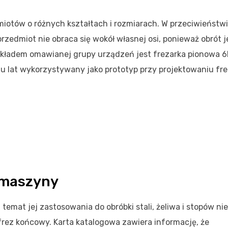
iotów o różnych kształtach i rozmiarach. W przeciwieństw
zedmiot nie obraca się wokół własnej osi, ponieważ obrót j
kładem omawianej grupy urządzeń jest frezarka pionowa 6R
lu lat wykorzystywany jako prototyp przy projektowaniu fre
 maszyny
temat jej zastosowania do obróbki stali, żeliwa i stopów ni
rez końcowy. Karta katalogowa zawiera informację, że