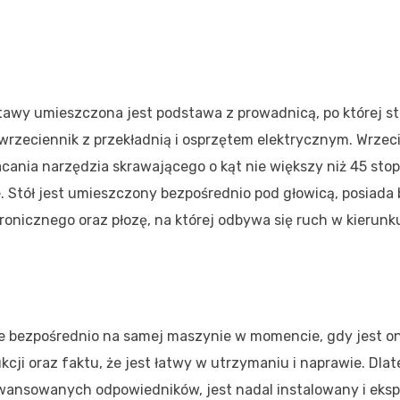
stawy umieszczona jest podstawa z prowadnicą, po której st
wrzeciennik z przekładnią i osprzętem elektrycznym. Wrzec
nia narzędzia skrawającego o kąt nie większy niż 45 stop
Stół jest umieszczony bezpośrednio pod głowicą, posiada 
ronicznego oraz płozę, na której odbywa się ruch w kierunk
e bezpośrednio na samej maszynie w momencie, gdy jest o
kcji oraz faktu, że jest łatwy w utrzymaniu i naprawie. Dlat
wansowanych odpowiedników, jest nadal instalowany i eks