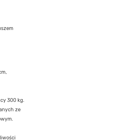
kuszem
cm,
cy 300 kg.
nanych ze
nowym.
liwości