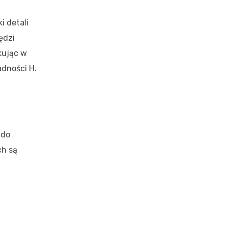
i detali
ędzi
kując w
adności H.
 do
ch są