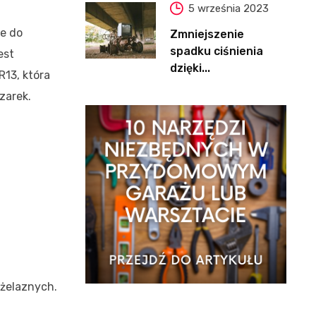
5 września 2023
ie do
Zmniejszenie
spadku ciśnienia
est
dzięki...
13, która
zarek.
eżelaznych.