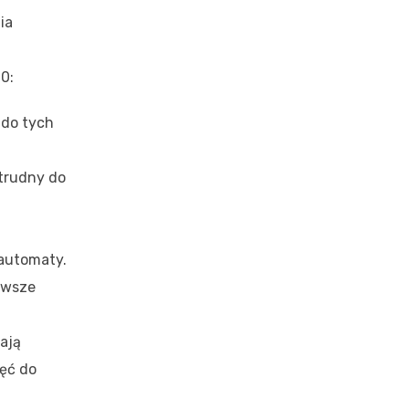
ia
0:
 do tych
 trudny do
automaty.
awsze
ają
hęć do