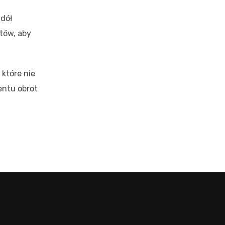
 dół
tów, aby
które nie
entu obrot