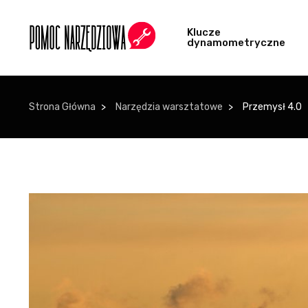
Klucze
dynamometryczne
Strona Główna
Narzędzia warsztatowe
Przemysł 4.0