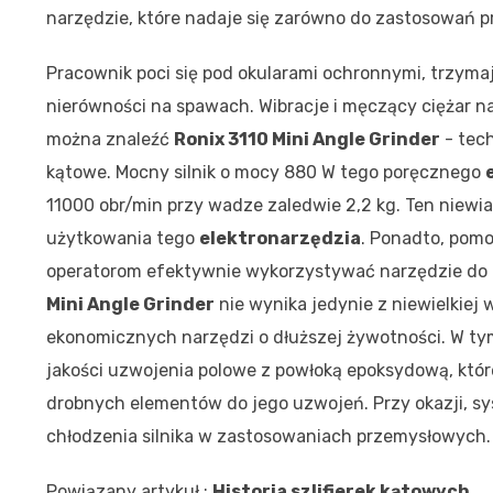
narzędzie, które nadaje się zarówno do zastosowań p
Pracownik poci się pod okularami ochronnymi, trzym
nierówności na spawach. Wibracje i męczący ciężar nar
można znaleźć
Ronix 3110 Mini Angle Grinder
- tec
kątowe. Mocny silnik o mocy 880 W tego poręcznego
11000 obr/min przy wadze zaledwie 2,2 kg. Ten niew
użytkowania tego
elektronarzędzia
. Ponadto, pom
operatorom efektywnie wykorzystywać narzędzie do 
Mini Angle Grinder
nie wynika jedynie z niewielkiej 
ekonomicznych narzędzi o dłuższej żywotności. W t
jakości uzwojenia polowe z powłoką epoksydową, które
drobnych elementów do jego uzwojeń. Przy okazji, s
chłodzenia silnika w zastosowaniach przemysłowych.
Powiązany artykuł :
Historia szlifierek kątowych