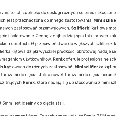
nymi, to ich zdolność do obsługi różnych ściernic i akcesori
ich jest przeznaczona do innego zastosowania.
Mini szlifi
i małych zastosowań przemysłowych.
Szlifierki kąt
owe mo
cie i polerowanie. Jedną z najbardziej spektakularnych za
okich obrotach. W przeciwieństwie do większych szlifierek
lifierka kątowa dzięki wysokiej prędkości obrotowej nadaje s
m wymaganiom użytkowników,
Ronix
oferuje profesjonalne ści
ch kąt
owych do różnych zastosowań.
Miniszlifierka kąt
o
rczami do cięcia stali, a nawet tarczami do cięcia ceramik
arcz tnących
Ronix
, które nadają się do stosowania z mini szl
3mm jest idealny do cięcia stali.