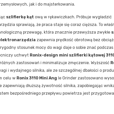
rzemysłowych, jak i do majsterkowania.
ając
szlifierkę kąt
ową w rękawiczkach. Próbuje wygładzić
zędzia sprawiają, że praca staje się coraz cięższa. To właśn
hnologiczną przewagę, która znacznie przewyższa zwykłe
s
elektronarzędzia
zapewnia prędkość obrotową bez obciąż
iarygodny stosunek mocy do wagi daje o sobie znać podczas
ocniczy uchwyt
Ronix-design
mini szlifierki kątowej 311
różnych zastosowań i minimalizuje zmęczenie. Wyższość
R
wagi i wydajnego silnika, ale ze szczególnej dbałości o prod
ym celu w
Ronix 3110 Mini Ang
le Grinder zastosowano wyso
 zapewniają dłuższą żywotność silnika, zapobiegając wnika
ystem bezpośredniego przepływu powietrza jest przygotow