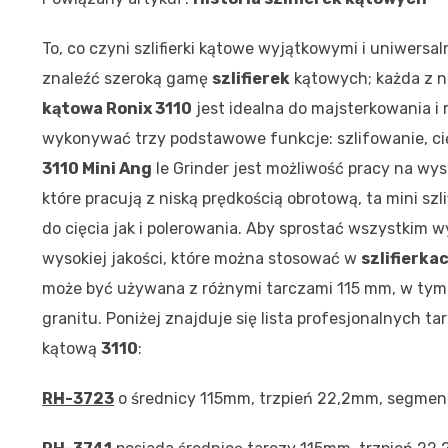
To, co czyni szlifierki kątowe wyjątkowymi i uniwersal
znaleźć szeroką gamę
szlifierek
kątowych; każda z n
kątowa Ronix 3110
jest idealna do majsterkowania 
wykonywać trzy podstawowe funkcje: szlifowanie, cię
3110 Mini Ang
le Grinder jest możliwość pracy na wys
które pracują z niską prędkością obrotową, ta mini sz
do cięcia jak i polerowania. Aby sprostać wszystki
wysokiej jakości, które można stosować w
szlifierka
może być używana z różnymi tarczami 115 mm, w tym ta
granitu. Poniżej znajduje się lista profesjonalnych t
kątową
3110
:
RH-3723
o średnicy 115mm, trzpień 22,2mm, segment 