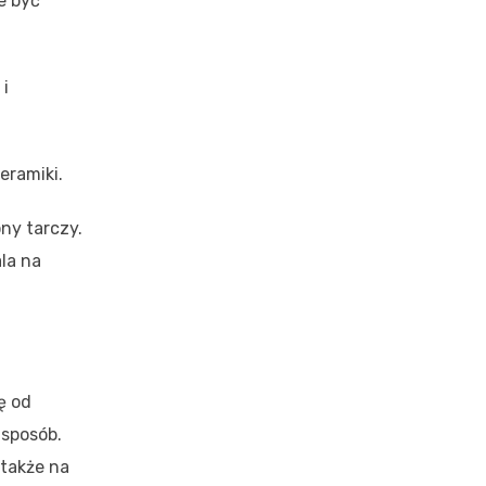
e być
 i
eramiki.
ony tarczy.
la na
ę od
 sposób.
 także na