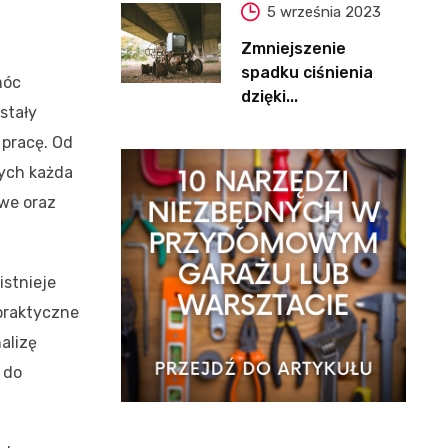
5 września 2023
Zmniejszenie
spadku ciśnienia
móc
dzięki...
stały
 pracę. Od
rych każda
owe oraz
istnieje
 praktyczne
alizę
 do