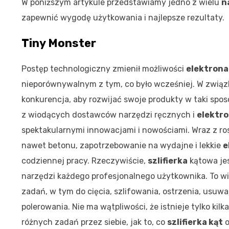
W poniższym artykule przedstawiamy jedno z wielu
n
zapewnić wygodę użytkowania i najlepsze rezultaty.
Tiny Monster
Postęp technologiczny zmienił możliwości
elektrona
nieporównywalnym z tym, co było wcześniej. W związ
konkurencja, aby rozwijać swoje produkty w taki spos
z wiodących dostawców narzędzi ręcznych i
elektr
spektakularnymi innowacjami i nowościami. Wraz z ro
nawet betonu, zapotrzebowanie na wydajne i lekkie
e
codziennej pracy. Rzeczywiście,
szlifierka
kątowa je
narzędzi każdego profesjonalnego użytkownika. To w
zadań, w tym do cięcia, szlifowania, ostrzenia, usuwa
polerowania. Nie ma wątpliwości, że istnieje tylko kilk
różnych zadań przez siebie, jak to, co
szlifierka kąt
o