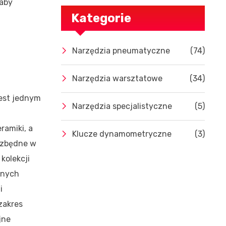
 aby
Kategorie
Narzędzia pneumatyczne
(74)
Narzędzia warsztatowe
(34)
est jednym
Narzędzia specjalistyczne
(5)
ramiki, a
Klucze dynamometryczne
(3)
iezbędne w
kolekcji
żnych
i
 zakres
jne