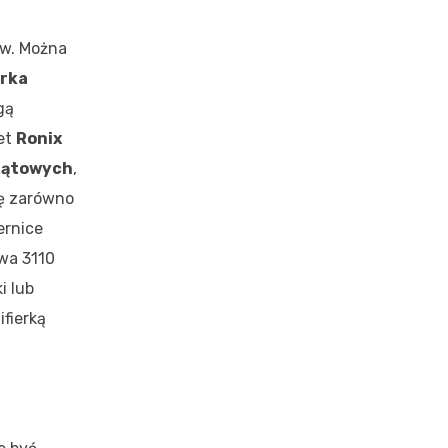
ów. Można
erka
gą
let
Ronix
kątowych
,
ię zarówno
ernice
wa 3110
i lub
ifierką