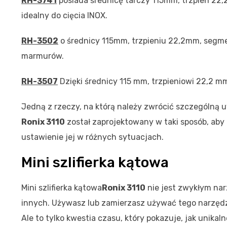
RH-3741
posiada średnicę tarczy 115mm, trzpień 22
idealny do cięcia INOX.
RH-3502
o średnicy 115mm, trzpieniu 22,2mm, segme
marmurów.
RH-3507
Dzięki średnicy 115 mm, trzpieniowi 22,2 m
Jedną z rzeczy, na którą należy zwrócić szczególną
Ronix 3110
został zaprojektowany w taki sposób, aby
ustawienie jej w różnych sytuacjach.
Mini szlifierka kątowa
Mini szlifierka kątowa
Ronix 3110
nie jest zwykłym nar
innych. Używasz lub zamierzasz używać tego narzędzi
Ale to tylko kwestia czasu, który pokazuje, jak unika