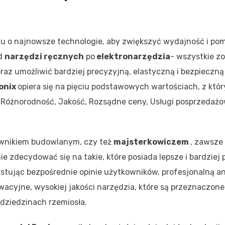
u o najnowsze technologie, aby zwiększyć wydajność i po
Od
narzędzi ręcznych
po
elektronarzędzia
- wszystkie zo
oraz umożliwić bardziej precyzyjną, elastyczną i bezpieczną
onix
opiera się na pięciu podstawowych wartościach, z któ
ci: Różnorodność, Jakość, Rozsądne ceny, Usługi posprzedaż
cownikiem budowlanym, czy też
majsterkowiczem
, zawsze 
e zdecydować się na takie, które posiada lepsze i bardziej
tując bezpośrednie opinie użytkowników, profesjonalną an
owacyjne, wysokiej jakości narzędzia, które są przeznaczone
dziedzinach rzemiosła.