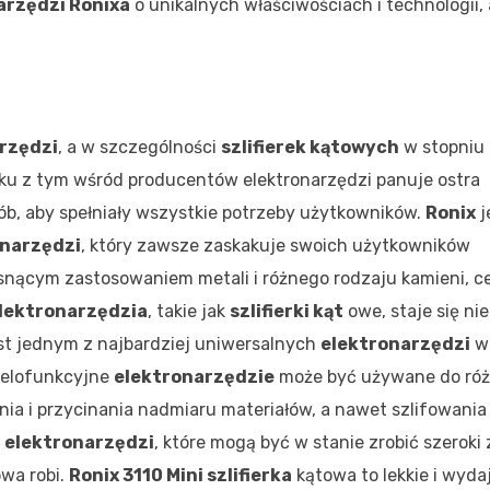
arzędzi Ronixa
o unikalnych właściwościach i technologii,
rzędzi
, a w szczególności
szlifierek kątowych
w stopniu
ku z tym wśród producentów elektronarzędzi panuje ostra
ób, aby spełniały wszystkie potrzeby użytkowników.
Ronix
j
onarzędzi
, który zawsze zaskakuje swoich użytkowników
snącym zastosowaniem metali i różnego rodzaju kamieni, ce
lektronarzędzia
, takie jak
szlifierki kąt
owe, staje się n
st jednym z najbardziej uniwersalnych
elektronarzędzi
w 
ielofunkcyjne
elektronarzędzie
może być używane do ró
nia i przycinania nadmiaru materiałów, a nawet szlifowania 
a
elektronarzędzi
, które mogą być w stanie zrobić szeroki
wa robi.
Ronix 3110 Mini szlifierka
kątowa to lekkie i wyda