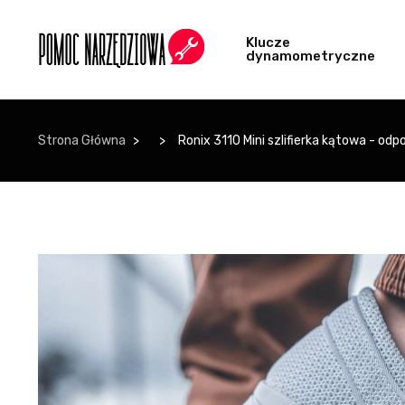
Klucze
dynamometryczne
Strona Główna
Ronix 3110 Mini szlifierka kątowa - odp