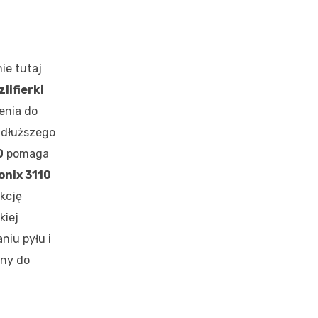
ie tutaj
zlifierki
enia do
 dłuższego
0
pomaga
onix 3110
ukcję
kiej
niu pyłu i
any do