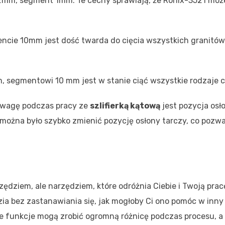
,2mm, segment 1mm. Te cechy sprawiają, że Ronix-3521 moż
ncie 10mm jest dość twarda do cięcia wszystkich granitów
m, segmentowi 10 mm jest w stanie ciąć wszystkie rodzaje c
 uwagę podczas pracy ze
szlifierką kątową
jest pozycja osł
 można było szybko zmienić pozycję osłony tarczy, co pozwa
zędziem, ale narzędziem, które odróżnia Ciebie i Twoją prac
a bez zastanawiania się, jak mogłoby Ci ono pomóc w inny
lne funkcje mogą zrobić ogromną różnicę podczas procesu, a