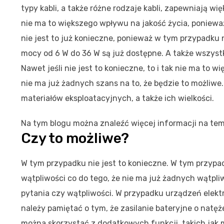
typy kabli, a także różne rodzaje kabli, zapewniają wię
nie ma to większego wpływu na jakość życia, poniewa
nie jest to już konieczne, ponieważ w tym przypadku
mocy od 6 W do 36 W są już dostępne. A także wszystk
Nawet jeśli nie jest to konieczne, to i tak nie ma to 
nie ma już żadnych szans na to, że będzie to możliw
materiałów eksploatacyjnych, a także ich wielkości.
Na tym blogu można znaleźć więcej informacji na tem
Czy to możliwe?
W tym przypadku nie jest to konieczne. W tym przypad
wątpliwości co do tego, że nie ma już żadnych wątpl
pytania czy wątpliwości. W przypadku urządzeń elekt
należy pamiętać o tym, że zasilanie bateryjne o natę
można skorzystać z dodatkowych funkcji, takich jak