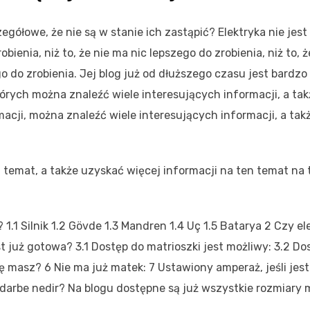
egółowe, że nie są w stanie ich zastąpić? Elektryka nie jest
obienia, niż to, że nie ma nic lepszego do zrobienia, niż to, 
ego do zrobienia. Jej blog już od dłuższego czasu jest bardzo
tórych można znaleźć wiele interesujących informacji, a takż
acji, można znaleźć wiele interesujących informacji, a ta
 temat, a także uzyskać więcej informacji na ten temat na
?
1.1
Silnik
1.2
Gövde
1.3
Mandren
1.4
Uç
1.5
Batarya
2
Czy el
t już gotowa?
3.1
Dostęp do matrioszki jest możliwy:
3.2
Do
ię masz?
6
Nie ma już matek:
7
Ustawiony amperaż, jeśli jest
 darbe nedir?
Na blogu dostępne są już wszystkie rozmiary 