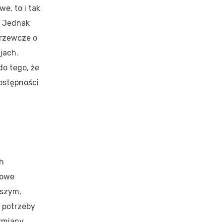
we, to i tak
. Jednak
grzewcze o
jach.
do tego, że
ostępności
ch
kowe
jszym,
e potrzeby
 zmiany