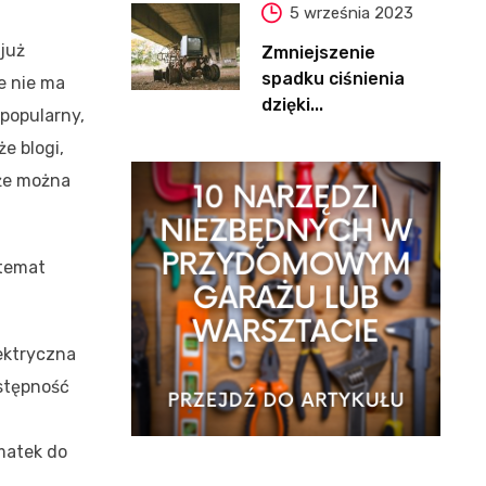
5 września 2023
 już
Zmniejszenie
spadku ciśnienia
że nie ma
dzięki...
 popularny,
e blogi,
kże można
 temat
ektryczna
stępność
matek do