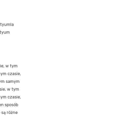
ityumla
ityum
ie, w tym
ym czasie,
 tym samym
sie, w tym
ym czasie,
en sposób
 są różne