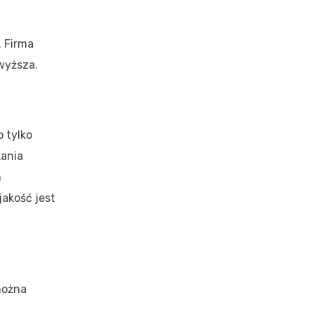
 Firma
 wyższa.
o tylko
kania
m
akość jest
można