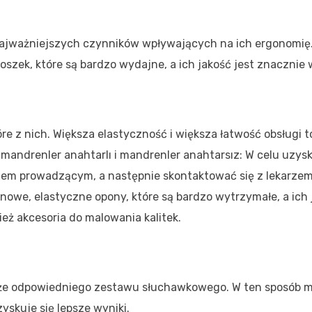
najważniejszych czynników wpływających na ich ergonomię.
oszek, które są bardzo wydajne, a ich jakość jest znacznie
re z nich. Większa elastyczność i większa łatwość obsługi t
mandrenler anahtarlı i mandrenler anahtarsız: W celu uzys
rzem prowadzącym, a następnie skontaktować się z lekarze
we, elastyczne opony, które są bardzo wytrzymałe, a ich j
eż akcesoria do malowania kalitek.
akże odpowiedniego zestawu słuchawkowego. W ten sposób 
yskuje się lepsze wyniki.