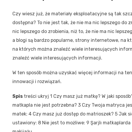
Czy wiesz już, że materiały eksploatacyjne są tak szcz
dostępna? To nie jest tak, że nie ma nic lepszego do zr
nic lepszego do zrobienia, niż to, że nie ma nic lepsz
a blogi są bardzo popularne, strony internetowe, na k
na których można znaleźć wiele interesujących inform
znaleźć wiele interesujących informacji.
W ten sposób można uzyskać więcej informacji na ten
innowacji i rozwiązań.
Spis
treści
ukryj
1
Czy masz już matkę? W jaki sposób
matkapla nie jest potrzebna?
3
Czy Twoja matryca jes
matek:
4
Czy masz już dostęp do matrioszek?
5
Jak s
ustawiony:
8
Nie jest to możliwe:
9
Şarjlı matkaplarda
makijażu.