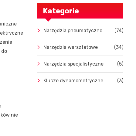
Kategorie
aniczne
Narzędzia pneumatyczne
(74)
lektryczne
szenie
Narzędzia warsztatowe
(34)
 do
Narzędzia specjalistyczne
(5)
Klucze dynamometryczne
(3)
 i
ików nie