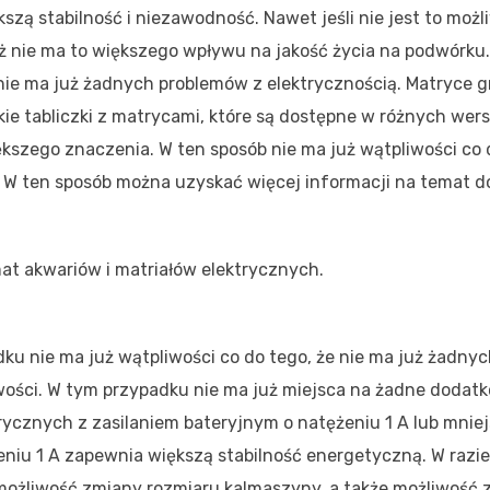
kszą stabilność i niezawodność. Nawet jeśli nie jest to możli
ż nie ma to większego wpływu na jakość życia na podwórku
 nie ma już żadnych problemów z elektrycznością. Matryce 
ie tabliczki z matrycami, które są dostępne w różnych wers
większego znaczenia. W ten sposób nie ma już wątpliwości co 
e. W ten sposób można uzyskać więcej informacji na temat d
at akwariów i matriałów elektrycznych.
ku nie ma już wątpliwości co do tego, że nie ma już żadny
iwości. W tym przypadku nie ma już miejsca na żadne dodat
rycznych z zasilaniem bateryjnym o natężeniu 1 A lub mnie
żeniu 1 A zapewnia większą stabilność energetyczną. W razi
 możliwość zmiany rozmiaru kalmaszyny, a także możliwość